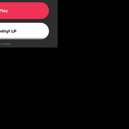
Play
vinyl LP
ee more
Play
Play
Play
Play