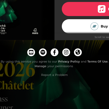
Buy 
Scroll to s
By using this service you agree to our
Privacy Policy
and
Terms Of Use
.
Manage
your permissions
Report a Problem