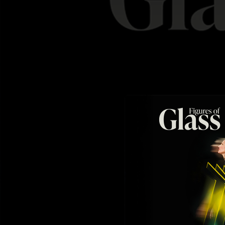
.
You're all set!