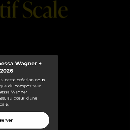
anessa Wagner +
.2026
is, cette création nous
ique du compositeur
Vanessa Wagner
ass, au cœur d'une
cale.
server