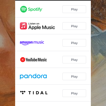
Amici come pochi
02:40
Play
Sotto le rapide... poi l'oro
01:53
L'oro come pericolo
04:22
Play
Viaggio in 4
03:33
Sporco ma distinto
01:57
Play
Le ruffian
04:09
Viaggio in 4 (#2)
01:57
Play
L'oro come pericolo (#2)
02:18
Le ruffian (#2)
01:10
Play
Western ? (#2)
01:55
Play
L'oro come pericolo (#3)
01:42
Western ? (#3)
00:59