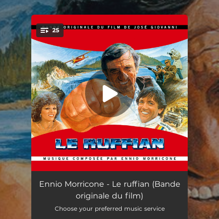
.
25
You're all set!
Western ?
03:39
Ennio Morricone - Le ruffian (Bande
originale du film)
Ricordo rosa
02:59
Choose your preferred music service