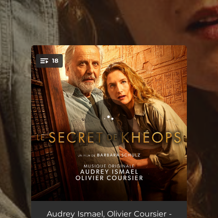
18
You're all set!
Le retour en Egypte
01:50
Audrey Ismael, Olivier Coursier -