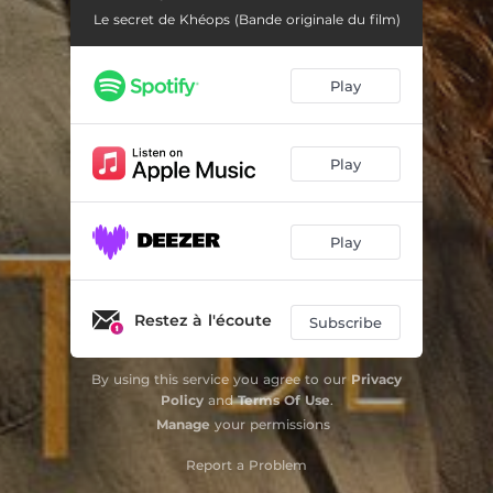
Le secret de Khéops (Bande originale du film)
Devant les pyramides
01:36
Les cahiers d'Isis
00:42
Play
Markus
01:37
Le Louvre
00:42
Play
Bingo à Monaco
00:59
Play
Voyage dans le temps
00:49
Poppleton
01:06
Restez à l'écoute
Subscribe
Cache-cache
03:05
Catherine et Markus
02:18
By using this service you agree to our
Privacy
Policy
and
Terms Of Use
.
La Malmaison
01:44
Manage
your permissions
Exploration souterraine
Report a Problem
02:00