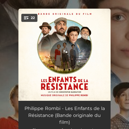
.
22
You're all set!
Les enfants de la Résistance (Thème)
02:46
Philippe Rombi - Les Enfants de la
Résistance (Bande originale du
Ouverture
03:31
film)