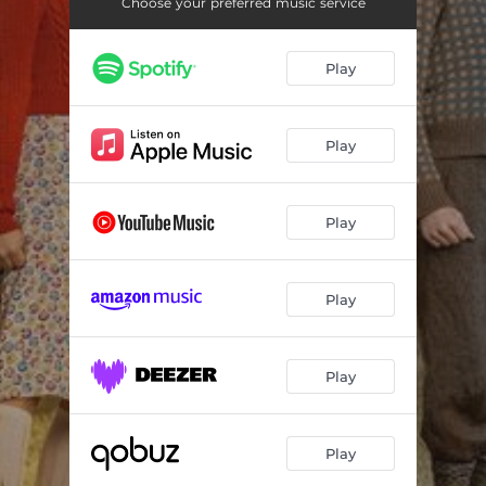
Martin
02:48
Choose your preferred music service
Les réfugiés
01:01
Play
Lisa
03:00
Mort de Martin / Arrivée des Allemands
02:21
Play
Sabotage
02:46
François et Lisa
01:58
Play
On passe à l'action !
02:00
Play
La révélation de Lisa
01:19
Les tracts du Lynx / Les pluies
03:02
Play
Éboulement
02:25
La péniche mystérieuse
03:24
Play
Une belle complicité
01:30