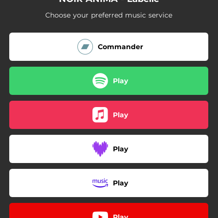
04:48
Turn
Choose your preferred music service
04:26
34 rêves
03:29
Apporter l'amour
Commander
Play
Play
Play
Play
Play