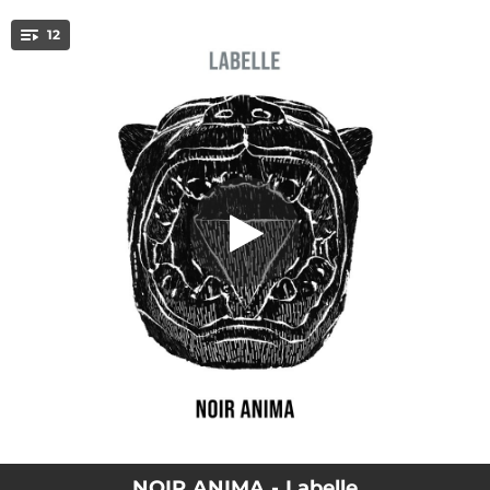
.
12
Le fil vers
You're all set!
03:50
Le fil vers
04:36
L'homme félin
04:08
Danse chamane
04:19
Vers le point
04:33
Entre-allée
04:11
Ciel
04:26
Futurity_
03:18
Instant clair intemporel
02:20
temple océan univers
NOIR ANIMA - Labelle