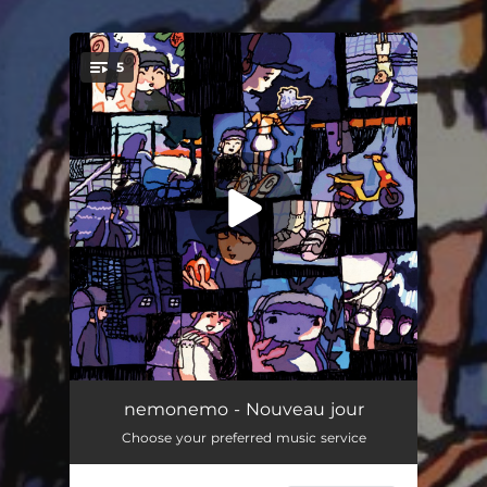
5
You're all set!
jeneregardequeleciel
03:10
nemonemo - Nouveau jour
Choose your preferred music service
Ce que j'y laisse
03:31