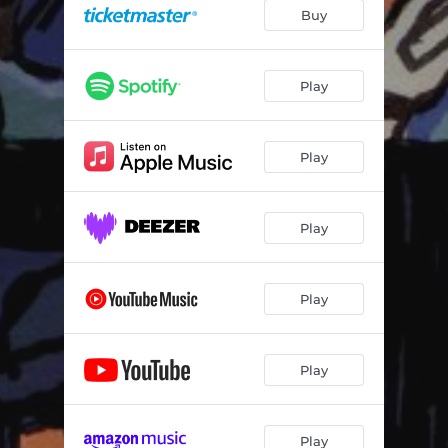
Quand t pas là
04:00
Buy
Pour le reste
03:40
Nouveau jour
03:24
Play
Play
Play
Play
Play
Play