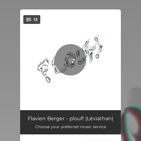
12
You're all set!
Mirai (Léviathan)
01:59
Flavien Berger - plouf! (Léviathan)
Choose your preferred music service
Adieu (Rue de la Victoire)
06:55