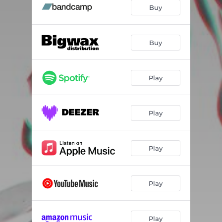
Sillons (Abyssinie)
03:18
Buy
Turquoise (La fête noire)
04:56
L'averse (Vendredi)
04:08
Buy
Tête en bas (88888888)
07:11
Play
Bol chaud, bol froid
01:54
Filmer du feu (Inline Twist)
02:34
Play
Water Signs (Saint-Donatien)
01:49
Le Malchin (Bleu sous-marin)
03:50
Play
Loin de vous (Gravité)
02:46
Mi rey (Léviathan)
02:12
Play
Play