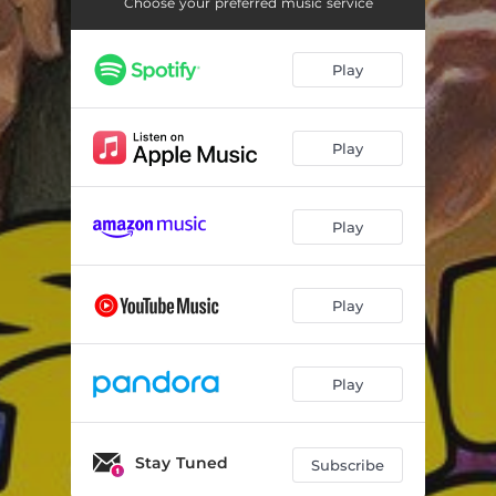
Souvenirs d'enfance
01:07
Choose your preferred music service
La grande vie
01:02
Play
Club privé
02:15
La femme du sénateur
00:46
Play
Avenir, Avenir (Slow)
01:39
Retrouvailles en Tunisie
01:16
Play
Le palace
02:49
Play
Leçon de classe
02:51
La traque
00:58
Play
Inspecteur Tétard
02:09
Funkyproquo
01:52
Stay Tuned
Subscribe
Adultère
02:36