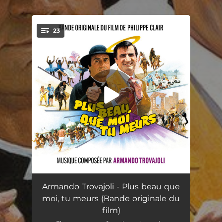
23
You're all set!
Plus beau que moi, tu meurs (Playback)
02:52
Armando Trovajoli - Plus beau que
moi, tu meurs (Bande originale du
Avenir, Avenir
04:31
film)